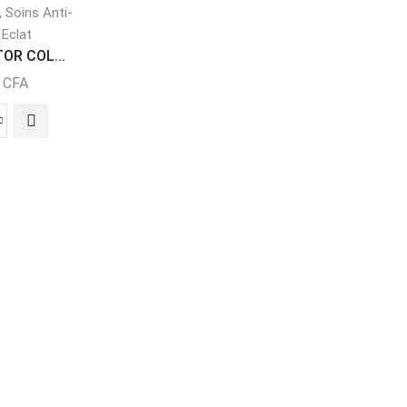
,
Lotion tonique
,
Soins Anti-
13000
CFA
12000
CFA
Nouveaute
 Eclat
VANEEKA Vc Tone.
OR COL...
6000
CFA
0
CFA