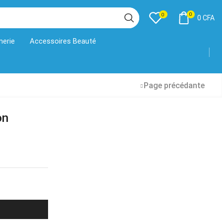
0
0
0
CFA
merie
Accessoires Beauté
Page précédante
on