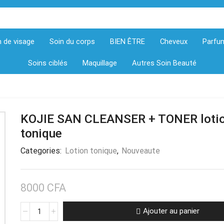
n de visage
Soin du corps
BIEN ÊTRE
Cheveux
Parfu
Soins ciblés
Maquillage
Autres Soin Beauté
KOJIE SAN CLEANSER + TONER loti
tonique
Categories:
Lotion tonique
,
Nouveaute
8000
CFA
Ajouter au panier