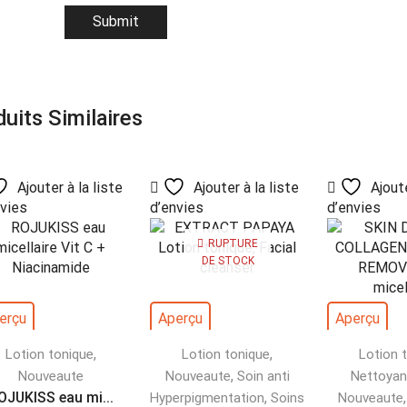
uits Similaires
Ajouter à la liste
Ajouter à la liste
Ajoute
nvies
d’envies
d’envies
RUPTURE
DE STOCK
erçu
Aperçu
Aperçu
,
,
Lotion tonique
Lotion tonique
Lotion 
,
Nouveaute
Nouveaute
Soin anti
Nettoyan
OJUKISS eau mi...
,
Hyperpigmentation
Soins
Nouveaute