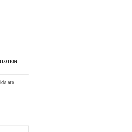
R LOTION
lds are