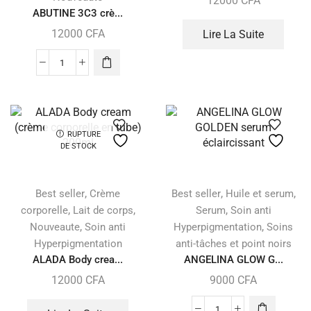
12000
CFA
ABUTINE 3C3 crè...
12000
CFA
Lire La Suite
RUPTURE
DE STOCK
,
,
,
Best seller
Crème
Best seller
Huile et serum
,
,
,
corporelle
Lait de corps
Serum
Soin anti
,
,
Nouveaute
Soin anti
Hyperpigmentation
Soins
Hyperpigmentation
anti-tâches et point noirs
ALADA Body crea...
ANGELINA GLOW G...
12000
CFA
9000
CFA