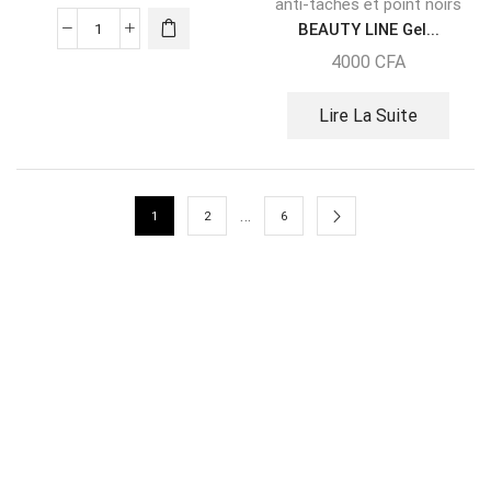
anti-tâches et point noirs
BEAUTY LINE Gel...
4000
CFA
Lire La Suite
…
1
2
6