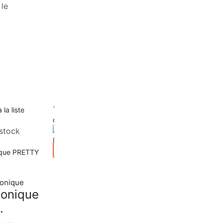
 le
 la liste
Ajouter à la liste
Ajouter à la liste
d’envies
d’envies
stock
Rupture de stock
Aperçu
Lotion tonique
Soins
,
Anti-Age & Eclat
Soins
,
anti-tâches et point
tonique
noirs
tonique
CATHY DOLL
..
Whit...