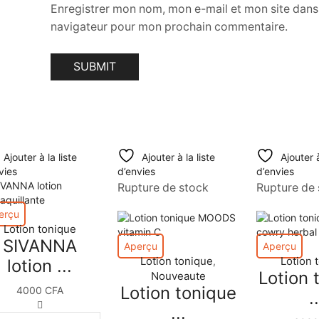
Enregistrer mon nom, mon e-mail et mon site dans
navigateur pour mon prochain commentaire.
Ajouter à la liste
Ajouter à la liste
Ajouter à
vies
d’envies
d’envies
Rupture de stock
Rupture de 
erçu
Lotion tonique
SIVANNA
Aperçu
Aperçu
Lotion tonique
Lotion 
,
lotion ...
Lotion 
Nouveaute
Lotion tonique
4000
CFA
.
quantité
...
de