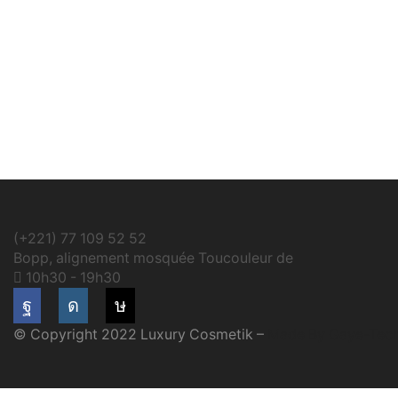
(+221) 77 109 52 52
Bopp, alignement mosquée Toucouleur de
10h30 - 19h30
Facebook
Instagram
Tik-
© Copyright 2022 Luxury Cosmetik –
Made By Gaye-Tec
tok