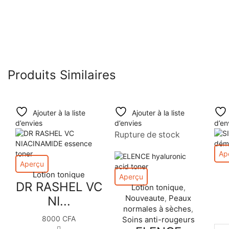
Produits Similaires
Ajouter à la liste
Ajouter à la liste
d’envies
d’envies
d’en
Rupture de stock
Ap
Aperçu
Lotion tonique
Aperçu
DR RASHEL VC
Lotion tonique
,
Nouveaute
Peaux
NI...
,
normales à sèches
,
8000
CFA
Soins anti-rougeurs
quantité