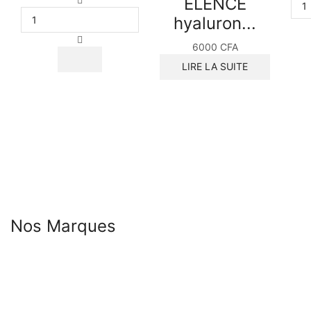
ELENCE
de
hyaluron...
DR
RASHEL
6000
CFA
VC
LIRE LA SUITE
NIACINAMIDE
essence
toner
Nos Marques