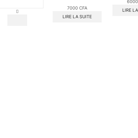
600
SIVANNA
7000
CFA
LIRE L
lotion
LIRE LA SUITE
démaquillante