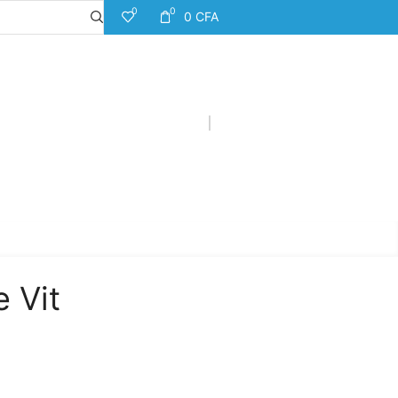
0
0
0
CFA
 Vit