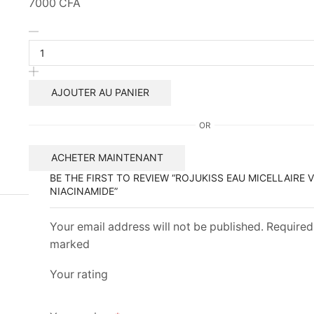
7000
CFA
quantité
de
ROJUKISS
eau
micellaire
AJOUTER AU PANIER
Vit
C
OR
+
Niacinamide
ACHETER MAINTENANT
BE THE FIRST TO REVIEW “ROJUKISS EAU MICELLAIRE V
NIACINAMIDE”
Your email address will not be published. Required 
marked
Your rating