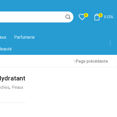
0
0
0
CFA
eux
Parfumerie
Beauté
Page précédante
Hydratant
èches
,
Peaux