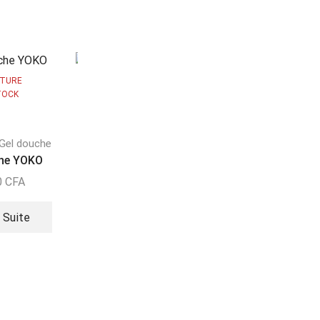
TURE
TOCK
RUPTURE
DE STOCK
Gel douche
Gel douche
che YOKO
GEL DOUCHE GLUT...
0
CFA
12000
CFA
Gel douche
PURE EGYPTIAN M.
a Suite
13000
CFA
Lire La Suite