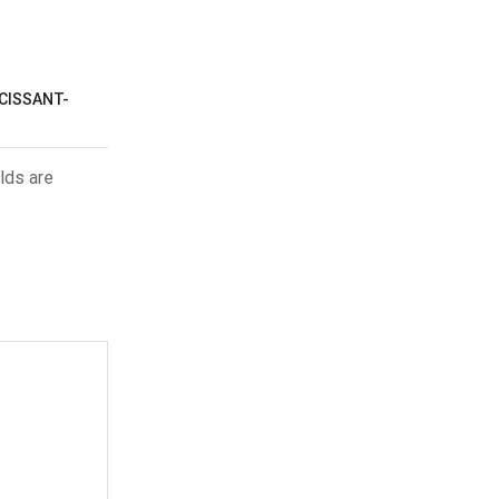
RCISSANT-
lds are