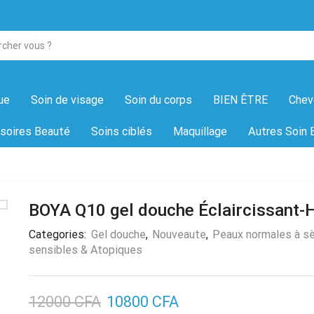
ue
Soin de visage
Soin du corps
BIEN ÊTRE
Chev
soires Beauté
Soins ciblés
Maquillage
Autres Soin 
BOYA Q10 gel douche Éclaircissant-
Categories:
Gel douche
,
Nouveaute
,
Peaux normales à s
sensibles & Atopiques
12000
CFA
10800
CFA