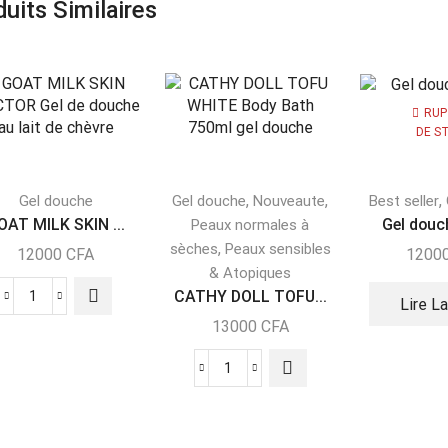
uits Similaires
RUP
DE S
,
,
,
Gel douche
Gel douche
Nouveaute
Best seller
OAT MILK SKIN ...
Gel dou
Peaux normales à
,
sèches
Peaux sensibles
12000
CFA
1200
& Atopiques
CATHY DOLL TOFU...
Lire L
13000
CFA