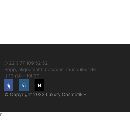
(+221) 77 109 52 52
Bopp, alignement mosquée Toucouleur de
10h30 - 19h30
Facebook
Instagram
Tik-
© Copyright 2022 Luxury Cosmetik –
Made By Gaye-Tec
tok