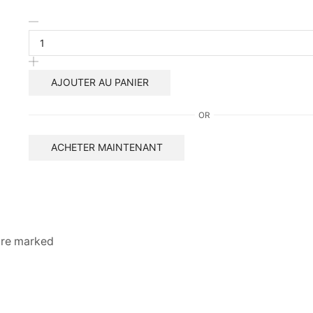
quantité
de
JOJI
Light
and
AJOUTER AU PANIER
Radiance
Essence
OR
Toner
ACHETER MAINTENANT
 are marked