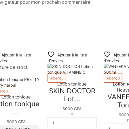
navigateur pour mon prochain commentaire.
Ajouter à la liste
Ajouter à la liste
Ajouter à
vies
d’envies
d’envies
ture de stock
Aperçu
Aperçu
Lotion tonique
Lotion 
SKIN DOCTOR
Nouv
erçu
VANEE
Lotion tonique
Lot...
tion tonique
Ton
6000
CFA
...
quantité
600
de
6000
CFA
SKIN