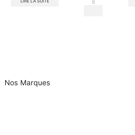
LIRE LA SUITE
PAPAYA
lotion
astringente
Nos Marques