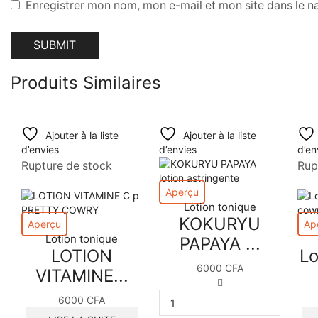
Enregistrer mon nom, mon e-mail et mon site dans le 
Produits Similaires
Ajouter à la liste
Ajouter à la liste
d’envies
d’envies
d’en
Rupture de stock
Rup
Aperçu
Lotion tonique
KOKURYU
Aperçu
Ap
Lotion tonique
PAPAYA ...
LOTION
Lo
6000
CFA
VITAMINE...
quantité
de
6000
CFA
KOKURYU