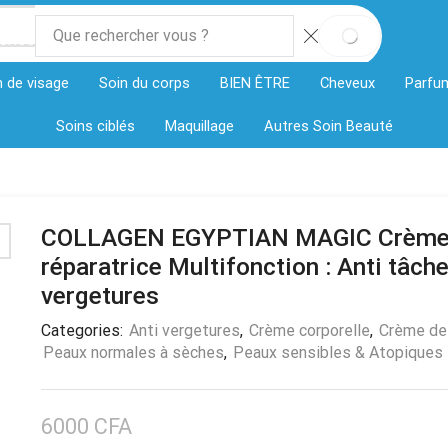
l
ories
n de visage
Soin du corps
BIEN ÊTRE
Cheveux
Parfu
Soins ciblés
Maquillage
Autres Soin Beauté
COLLAGEN EGYPTIAN MAGIC Crèm
réparatrice Multifonction : Anti tâche
vergetures
Categories:
Anti vergetures
,
Crème corporelle
,
Crème de
Peaux normales à sèches
,
Peaux sensibles & Atopiques
6000
CFA