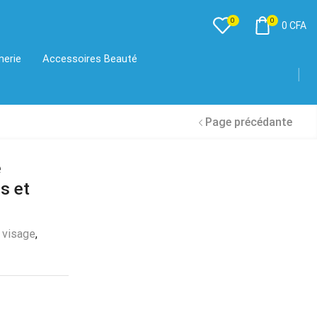
0
0
0
CFA
merie
Accessoires Beauté
Page précédante
e
s et
 visage
,