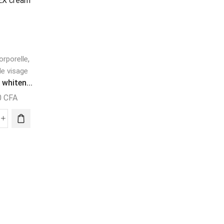
RUPTURE
DE STOCK
Aperçu
,
rporelle
Crème de visage
Aperçu
Tube crème PARL...
e visage
 whiten...
5000
CFA
Crème de visag
0
CFA
Crème DR RASHEL
6000
CFA
Lire La Suite