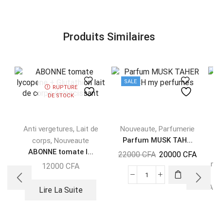
Produits Similaires
SALE
RUPTURE
DE STOCK
,
,
Anti vergetures
Lait de
Nouveaute
Parfumerie
,
Parfum MUSK TAH...
corps
Nouveaute
ABONNE tomate l...
t
22000
CFA
20000
CFA
mi
12000
CFA
H
An
Lire La Suite