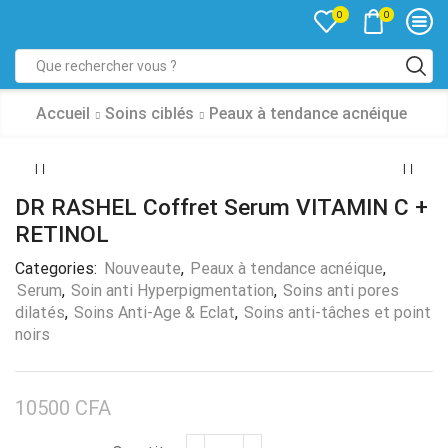
0
0
Accueil
Soins ciblés
Peaux à tendance acnéique
DR RASHEL Coffret Serum VITAMIN C +
RETINOL
Categories:
Nouveaute
,
Peaux à tendance acnéique
,
Serum
,
Soin anti Hyperpigmentation
,
Soins anti pores
dilatés
,
Soins Anti-Age & Eclat
,
Soins anti-tâches et point
noirs
10500
CFA