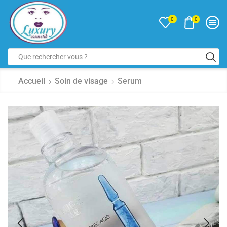
0
0
Accueil
Soin de visage
Serum