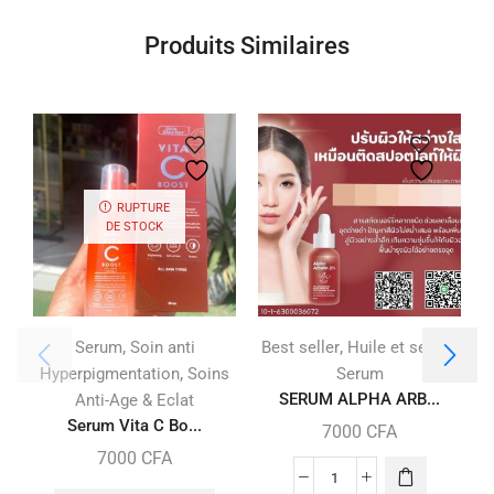
Produits Similaires
RUPTURE
DE STOCK
,
,
,
Serum
Soin anti
Best seller
Huile et serum
,
Hyperpigmentation
Soins
Serum
SERUM ALPHA ARB...
Anti-Age & Eclat
Serum Vita C Bo...
7000
CFA
7000
CFA