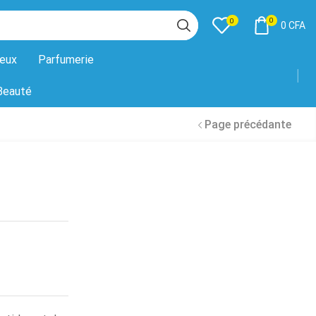
0
0
0
CFA
eux
Parfumerie
Beauté
Page précédante