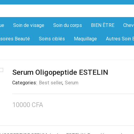
ue
Soin de visage
Soin du corps
BIEN ÊTRE
Chev
soires Beauté
Soins ciblés
Maquillage
Autres Soin 
Serum Oligopeptide ESTELIN
Categories:
Best seller
,
Serum
10000
CFA