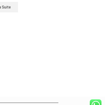
Lire La Suite
7000
CFA
a Suite