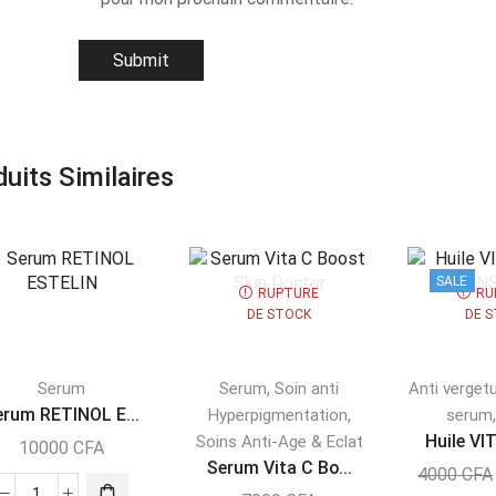
uits Similaires
SALE
RUPTURE
RU
DE STOCK
DE 
,
Serum
Serum
Soin anti
Anti verget
erum RETINOL E...
,
Hyperpigmentation
serum
Huile VI
Soins Anti-Age & Eclat
10000
CFA
Serum Vita C Bo...
4000
CFA