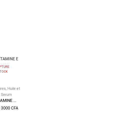
PTURE
RUPTURE
STOCK
DE STOCK
,
,
ures
Huile et
Crème de visage
Serum
,
Duo Collagen Wo...
Serum
TAMINE ...
13800
CFA
Serum
3000
CFA
Serum YC MILK W