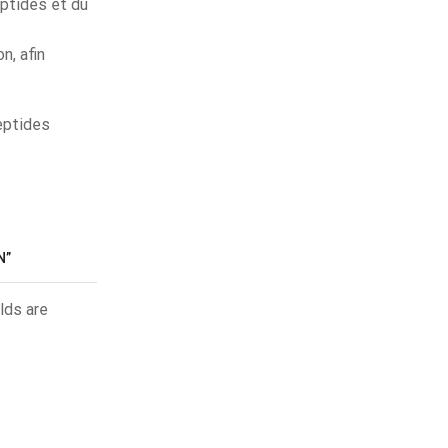
ptides et du
n, afin
eptides
N”
lds are