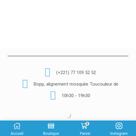
(+221) 77 109 52 52
Bopp, alignement mosquée Toucouleur de
10h30 - 19h30
1
© Copyright 2022 Luxury Cosmetik –
Made By Gaye-Tech
Accueil
Boutique
Panier
Instagram