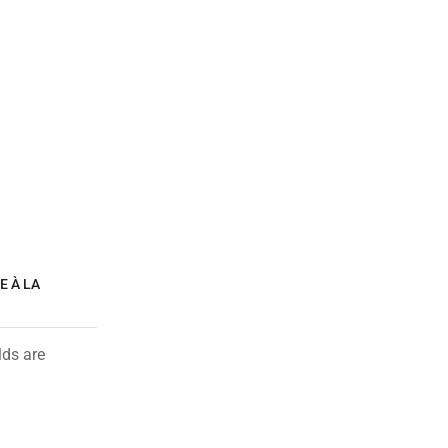
E À LA
lds are