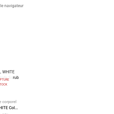
le navigateur
PTURE
STOCK
RUPTURE
DE STOCK
 corporel
ITE Col...