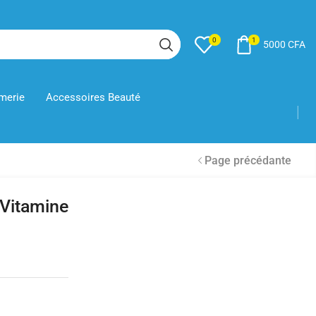
1
0
5000
CFA
merie
Accessoires Beauté
Page précédante
Vitamine