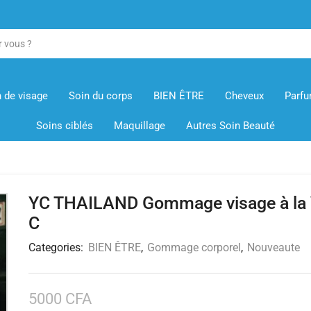
 de visage
Soin du corps
BIEN ÊTRE
Cheveux
Parfu
Soins ciblés
Maquillage
Autres Soin Beauté
YC THAILAND Gommage visage à la 
C
Categories:
BIEN ÊTRE
,
Gommage corporel
,
Nouveaute
5000
CFA