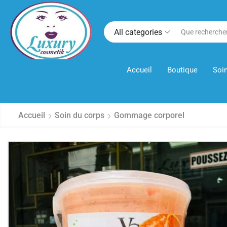
All categories
Accueil
Boutique
Soin
Accueil
Soin du corps
Gommage corporel