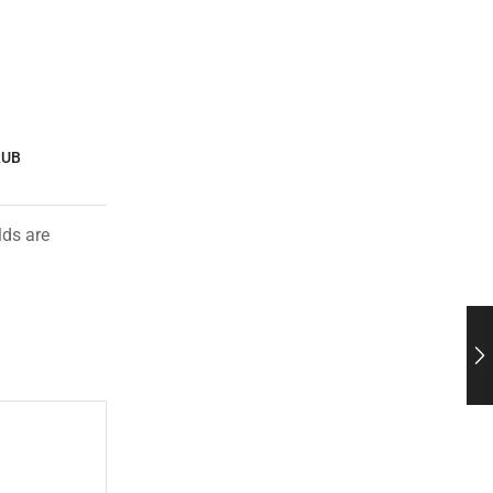
RUB
lds are