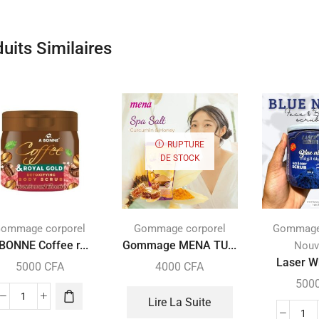
uits Similaires
RUPTURE
DE STOCK
ommage corporel
Gommage corporel
Gommage 
BONNE Coffee r...
Gommage MENA TU...
Nouv
Laser Wh
5000
CFA
4000
CFA
500
Lire La Suite