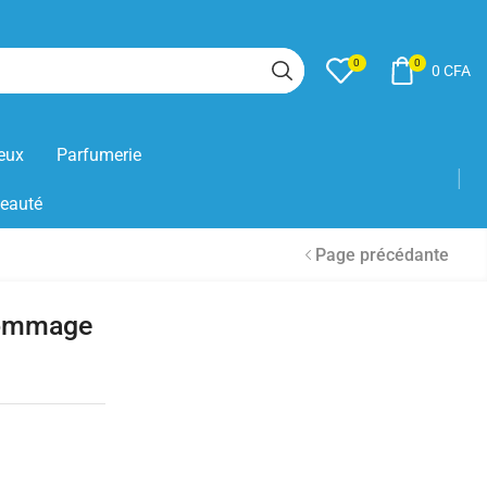
0
0
0
CFA
eux
Parfumerie
Beauté
Page précédante
gommage