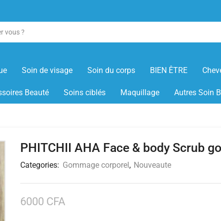
ue
Soin de visage
Soin du corps
BIEN ÊTRE
Chev
soires Beauté
Soins ciblés
Maquillage
Autres Soin 
PHITCHII AHA Face & body Scrub 
Categories:
Gommage corporel
,
Nouveaute
6000
CFA