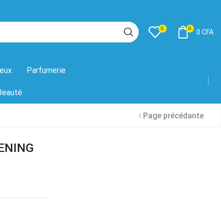
0
0
0
CFA
eux
Parfumerie
Beauté
Page précédante
ENING