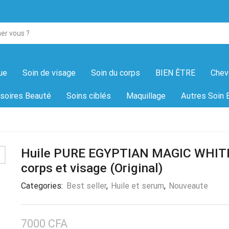
ue
Soin de visage
Soin du corps
BIEN ÊTRE
Chev
soires Beauté
Soins ciblés
Maquillage
Autres Soin 
Huile PURE EGYPTIAN MAGIC WHIT
corps et visage (Original)
Categories:
Best seller
,
Huile et serum
,
Nouveaute
7000
CFA