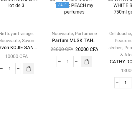
SALE
,
,
Nettoyant visage
Nouveaute
Parfumerie
Gel douche
,
Parfum MUSK TAH...
Nouveaute
Savon
Peaux n
avon KOJIE SAN...
,
sèches
Pea
22000
CFA
20000
CFA
& Ato
10000
CFA
CATHY DO
130