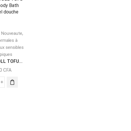
RUPTURE
DE STOCK
,
,
,
Nouveaute
Nettoyant visage
ormales à
Nouveaute
YOKO White Milk...
ux sensibles
Crème corporell
piques
7000
CFA
,
Nouveaute
Peau
LL TOFU...
normales à sèche
00
CFA
Lire La Suite
Peaux sensibles 
Atopiques
SKIN DOCTOR beu
6000
CFA