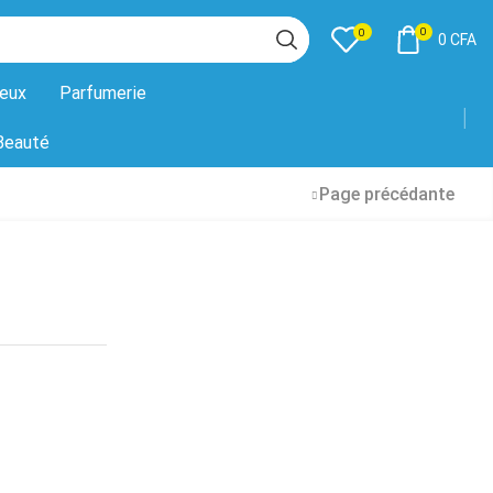
0
0
0
CFA
eux
Parfumerie
Beauté
Page précédante