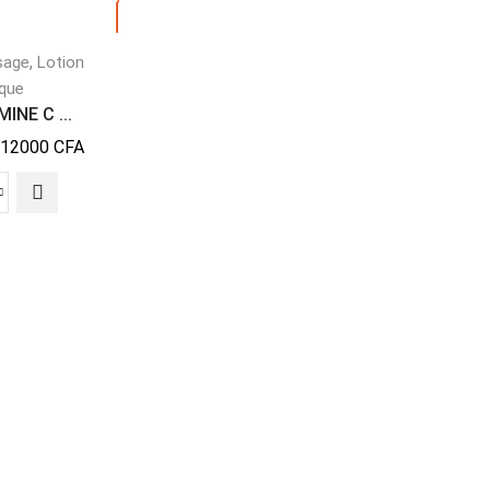
Aperçu
,
,
sage
Lotion
Crème corporelle
Crème
ique
de visage
Aperçu
INE C ...
Tube Brilliant ...
Crème de visage
12000
CFA
4000
CFA
Ujooba cream mu..
5000
CFA
Lire La Suite
Lire La Suite