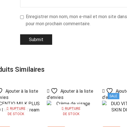
Enregistrer mon nom, mon e-mail et mon site dans
pour mon prochain commentaire.
uits Similaires
Ajouter à la liste
Ajouter à la liste
Ajoute
SALE
nvies
d’envies
d’envies
RUPTURE
RUPTURE
DE STOCK
DE STOCK