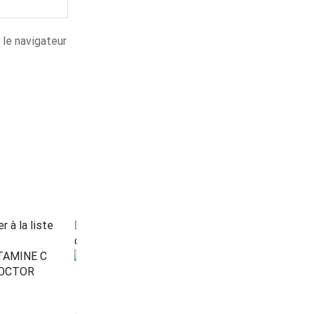
 le navigateur
r à la liste
Ajouter à la liste
Ajouter à la li
d’envies
d’envies
RUPTURE
DE STOCK
RUPTURE
DE STOCK