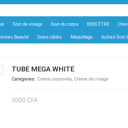
ue
Soin de visage
Soin du corps
BIEN ÊTRE
Chev
soires Beauté
Soins ciblés
Maquillage
Autres Soin 
TUBE MEGA WHITE
Categories:
Crème corporelle
,
Crème de visage
5000
CFA