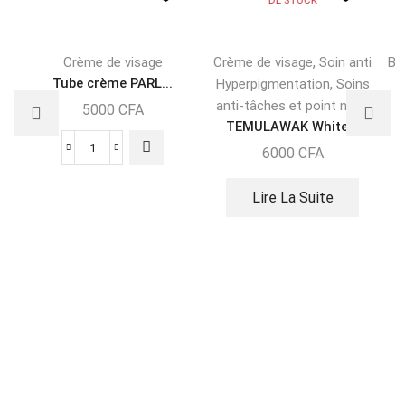
DE STOCK
,
Crème de visage
Crème de visage
Soin anti
Be
Tube crème PARL...
,
Hyperpigmentation
Soins
anti-tâches et point noirs
5000
CFA
TEMULAWAK White...
6000
CFA
Lire La Suite