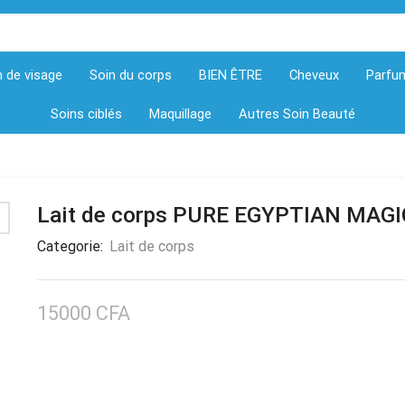
n de visage
Soin du corps
BIEN ÊTRE
Cheveux
Parfu
Soins ciblés
Maquillage
Autres Soin Beauté
Lait de corps PURE EGYPTIAN MAG
Categorie:
Lait de corps
15000
CFA