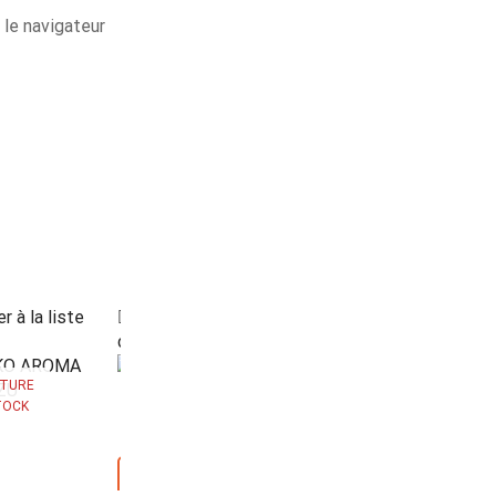
 le navigateur
r à la liste
Ajouter à la liste
Ajouter à la li
SALE
d’envies
d’envies
TURE
TOCK
RUPTURE
DE STOCK
Aperçu