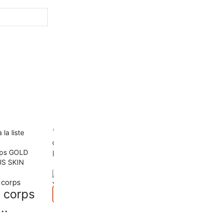
 la liste
Ajouter à la liste
Ajouter à la liste
d’envies
d’envies
Rupture de stock
Rupture de stock
e corps
e corps
Aperçu
Lait de corps
..
Lait Pure