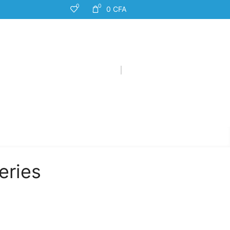
0
0
0
CFA
eries