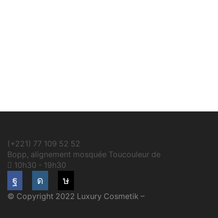
(+221) 77 109 52 52
Bopp, alignement mosquée Toucouleur de
10h30 - 19h30
Facebook
Instagram
Tik-
© Copyright 2022 Luxury Cosmetik –
Made By Gaye-Tec
tok