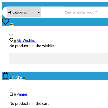
Search input
0
0
My Wishlist
0
No products in the wishlist.
0
CFA
0
0
Panier
0
No products in the cart.