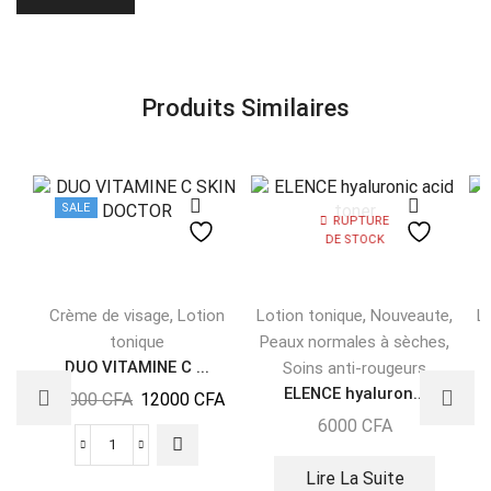
Produits Similaires
SALE
RUPTURE
DE STOCK
,
,
,
Crème de visage
Lotion
Lotion tonique
Nouveaute
L
,
tonique
Peaux normales à sèches
DUO VITAMINE C ...
Soins anti-rougeurs
ELENCE hyaluron...
13000
CFA
12000
CFA
6000
CFA
Lire La Suite