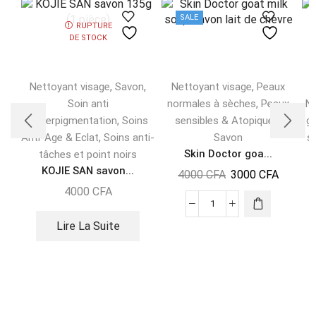
SALE
RUPTURE
DE STOCK
,
,
,
Nettoyant visage
Savon
Nettoyant visage
Peaux
,
Soin anti
normales à sèches
Peaux
N
,
,
Hyperpigmentation
Soins
sensibles & Atopiques
g
,
Anti-Age & Eclat
Soins anti-
Savon
s
Skin Doctor goa...
tâches et point noirs
KOJIE SAN savon...
4000
CFA
3000
CFA
4000
CFA
Lire La Suite