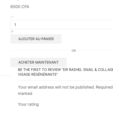
6000
CFA
quantité
de
DR
RASHEL
snail
AJOUTER AU PANIER
&
collagen
OR
crème
de
ACHETER MAINTENANT
visage
régénérante
BE THE FIRST TO REVIEW “DR RASHEL SNAIL & COLLA
VISAGE RÉGÉNÉRANTE”
Your email address will not be published. Required 
marked
Your rating