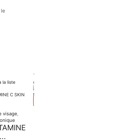
 le
Ajouter à la liste
Ajouter à la liste
 la liste
d’envies
d’envies
Aperçu
Crème de visage
Soin
,
 visage
,
de visage
Dr Rashel
tonique
TAMINE
Colla...
...