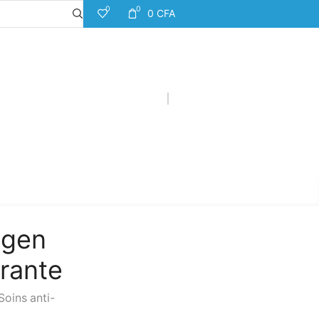
0
0
0
CFA
agen
rante
Soins anti-