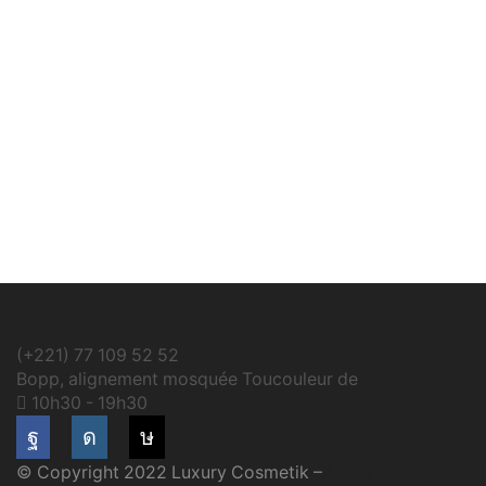
(+221) 77 109 52 52
Bopp, alignement mosquée Toucouleur de
10h30 - 19h30
Facebook
Instagram
Tik-
© Copyright 2022 Luxury Cosmetik –
Made By Gaye-Tec