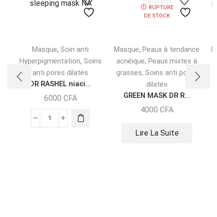
RUPTURE
DE STOCK
,
,
Masque
Soin anti
Masque
Peaux à tendance
B
,
,
Hyperpigmentation
Soins
acnéique
Peaux mixtes à
,
anti pores dilatés
grasses
Soins anti pores
DR RASHEL niaci...
dilatés
GREEN MASK DR R...
6000
CFA
4000
CFA
Lire La Suite