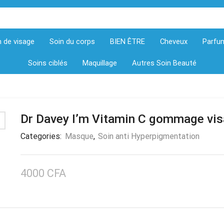
n de visage
Soin du corps
BIEN ÊTRE
Cheveux
Parfu
Soins ciblés
Maquillage
Autres Soin Beauté
Dr Davey I’m Vitamin C gommage vi
Categories:
Masque
,
Soin anti Hyperpigmentation
4000
CFA