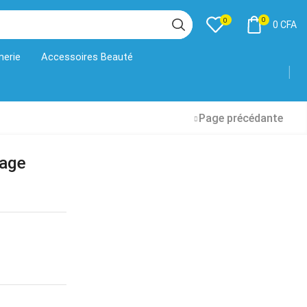
0
0
0
CFA
merie
Accessoires Beauté
Page précédante
sage