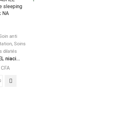
SALE
RUPTURE
DE STOCK
RUPTURE
DE STOCK
Soin anti
Masque
,
DR RASHEL masqu...
tation
Soins
s dilatés
10000
CFA
7500
CFA
Masque
 niaci...
ESTELIN CHERRY .
0
CFA
Lire La Suite
12000
CFA
Lire La Suite