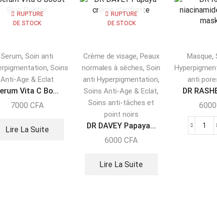
RUPTURE
RUPTURE
DE STOCK
DE STOCK
,
,
,
Serum
Soin anti
Crème de visage
Peaux
Masque
,
,
erpigmentation
Soins
normales à sèches
Soin
Hyperpigmen
,
Anti-Age & Eclat
anti Hyperpigmentation
anti pore
erum Vita C Bo...
,
DR RASHEL
Soins Anti-Age & Eclat
Soins anti-tâches et
7000
CFA
600
point noirs
DR DAVEY Papaya...
Lire La Suite
6000
CFA
Lire La Suite