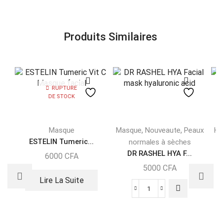
Produits Similaires
RUPTURE
DE STOCK
,
,
Masque
Masque
Nouveaute
Peaux
Hu
ESTELIN Tumeric...
normales à sèches
DR RASHEL HYA F...
H
6000
CFA
5000
CFA
Lire La Suite