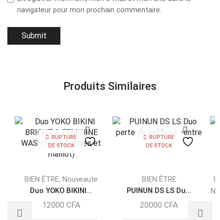
navigateur pour mon prochain commentaire.
Produits Similaires
RUPTURE
RUPTURE
DE STOCK
DE STOCK
,
BIEN ÊTRE
Nouveaute
BIEN ÊTRE
B
Duo YOKO BIKINI...
PUINUN DS LS Du...
No
12000
CFA
20000
CFA