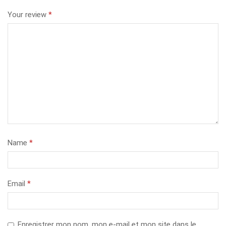
Your review
*
Name
*
Email
*
Enregistrer mon nom, mon e-mail et mon site dans le