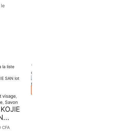
 le
Sale
 la liste
Ajouter à la liste
d’envies
Ajouter à la liste
d’envies
Rupture de stock
Aperçu
t visage
Nettoyant visage
,
,
te
Savon
Savon
,
 KOJIE
SAVON
...
EGYPTIAN ...
0
CFA
4500
CFA