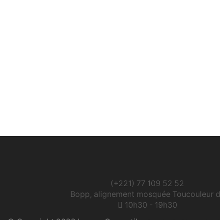
(+221) 77 109 52 52
Bopp, alignement mosquée Toucouleur 
10h30 - 19h30