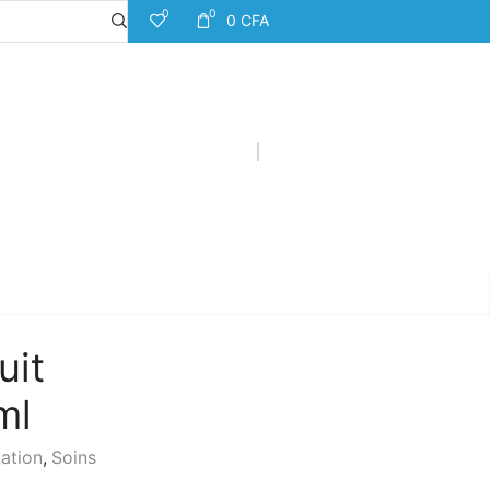
0
0
0
CFA
uit
ml
ation
,
Soins