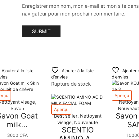
Enregistrer mon nom, mon e-mail et mon site dans
navigateur pour mon prochain commentaire.
Ajouter à la liste
Ajouter à la liste
Ajouter à
vies
d’envies
d’envies
Rupture de stock
erçu
Aperçu
Nettoyant visage
Nettoyan
,
Savon
Nouveau
Aperçu
Savon Goat
Savon
Best seller
Nettoyant
,
visage
Nouveaute
,
milk...
SAN
SCENTIO
3000
CFA
1000
AMINO A...