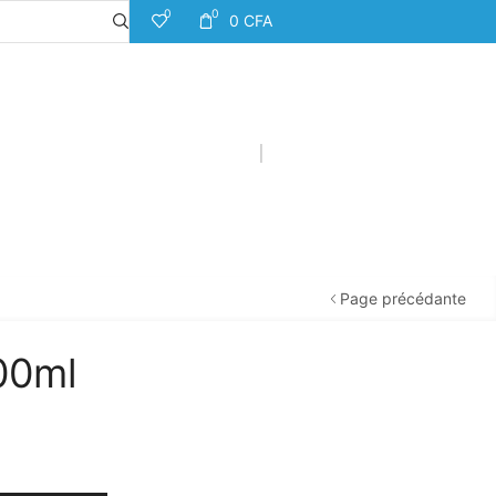
0
0
0
CFA
Page précédante
00ml