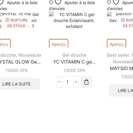
Ajouter à la liste
Ajouter à la liste
Ajoute
vies
d’envies
d’envies
RUPTURE
RU
DE STOCK
DE S
erçu
Aperçu
Aperçu
 douche
Nouveaute
Gel douche
Best seller
,
,
Nouveau
YSTAL GLOW Ge...
YC VITAMIN C ge...
MAYSIO MI
13000
CFA
12000
CFA
1300
LIRE LA SUITE
LIRE L