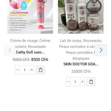
,
,
,
Crème de visage
Crème
Lait de corps
Nouveaute
,
,
solaire
Nouveaute
Peaux normales à sèches
N
Cathy Doll sunc...
Peaux sensibles &
Atopiques
9000
CFA
8500
CFA
SKIN DOCTOR GOA...
35800
CFA