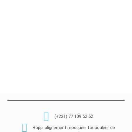
(+221) 77 109 52 52
Bopp, alignement mosquée Toucouleur de