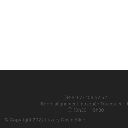
(+221) 77 109 52 52
Bopp, alignement mosquée Toucouleur 
10h30 - 19h30
© Copyright 2022 Luxury Cosmetik –
Made By Gaye-Tec