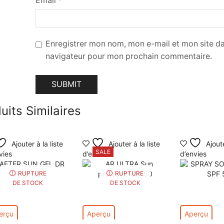
Email
*
Enregistrer mon nom, mon e-mail et mon site da
navigateur pour mon prochain commentaire.
uits Similaires
Ajouter à la liste
Ajouter à la liste
Ajoute
SALE
vies
d’envies
d’envies
RUPTURE
RUPTURE
DE STOCK
DE STOCK
erçu
Aperçu
Aperçu