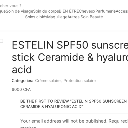
que
Soin de visage
Soin du corps
BIEN ÊTRE
Cheveux
Parfumerie
Access
Soins ciblés
Maquillage
Autres Soin Beauté
ESTELIN SPF50 sunscr
stick Ceramide & hyalur
acid
Categories:
Crème solaire
,
Protection solaire
6000
CFA
BE THE FIRST TO REVIEW “ESTELIN SPF50 SUNSCREEN
CERAMIDE & HYALURONIC ACID”
Your email address will not be published. Required 