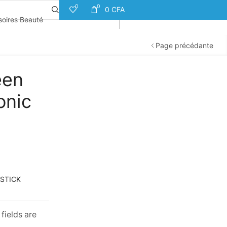
0
0
0
CFA
oires Beauté
Page précédante
een
onic
 STICK
fields are