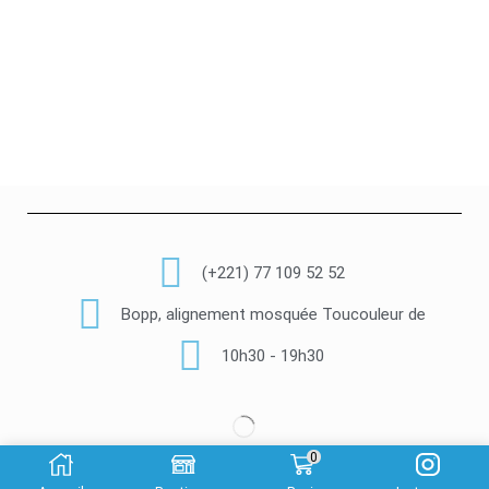
(+221) 77 109 52 52
Bopp, alignement mosquée Toucouleur de
10h30 - 19h30
0
© Copyright 2022 Luxury Cosmetik –
Made By Gaye-Tech