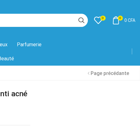
0
0
0
CFA
eux
Parfumerie
Beauté
Page précédante
anti acné