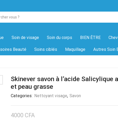
ue
Soin de visage
Soin du corps
BIEN ÊTRE
Chev
soires Beauté
Soins ciblés
Maquillage
Autres Soin 
Skinever savon à l’acide Salicylique 
et peau grasse
Categories:
Nettoyant visage
,
Savon
4000
CFA