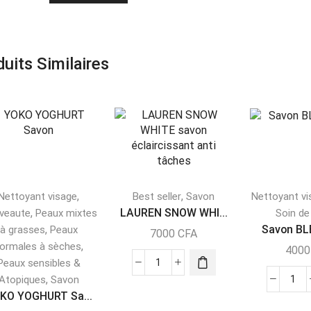
uits Similaires
,
,
Nettoyant visage
Best seller
Savon
Nettoyant vi
,
LAUREN SNOW WHI...
veaute
Peaux mixtes
Soin de
,
Savon B
à grasses
Peaux
7000
CFA
,
ormales à sèches
400
Peaux sensibles &
,
Atopiques
Savon
KO YOGHURT Sa...