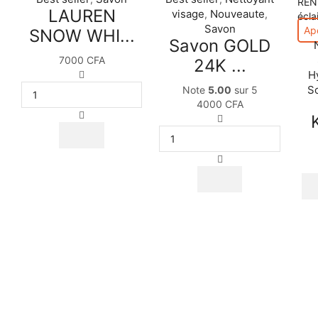
LAUREN
visage
Nouveaute
,
,
Savon
Ap
SNOW WHI...
Savon GOLD
7000
CFA
24K ...
quantité
H
de
So
Note
5.00
sur 5
LAUREN
4000
CFA
SNOW
quantité
WHITE
de
savon
Savon
éclaircissant
GOLD
anti
24K
tâches
MELASMA
PRECIOUS
SKIN