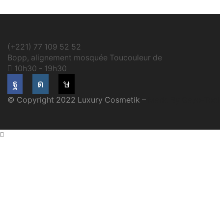
(+221) 77 109 52 52
Bopp, alignement mosquée Toucouleur de
10h30 - 19h30
Facebook
Instagram
Tik-
© Copyright 2022 Luxury Cosmetik –
Made By Gaye-Tec
tok