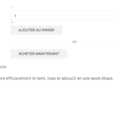
quantité
de
Savon
EXTRACT
papaya
AJOUTER AU PANIER
Calamansi
éclaircissant
OR
ACHETER MAINTENANT
von
e efficacement le teint, lisse et adoucit en une seule étape.