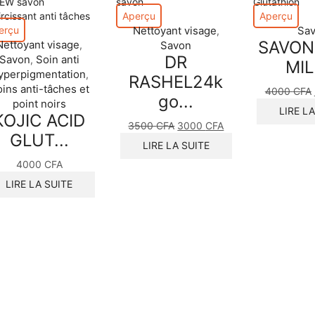
Aperçu
Aperçu
erçu
Nettoyant visage
Sa
,
SAVON
Nettoyant visage
,
Savon
DR
Savon
Soin anti
,
MIL
yperpigmentation
,
RASHEL24k
ins anti-tâches et
4000
CFA
go...
point noirs
LIRE L
KOJIC ACID
3500
CFA
Le
3000
CFA
Le
GLUT...
prix
prix
LIRE LA SUITE
initial
actuel
4000
CFA
était :
est :
3500 CFA.
3000 CFA.
LIRE LA SUITE