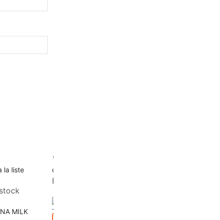
Ajouter à la liste
Ajouter à la liste
 la liste
d’envies
d’envies
Rupture de stock
stock