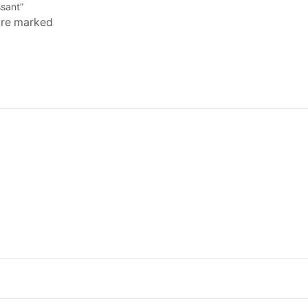
ssant”
 are marked