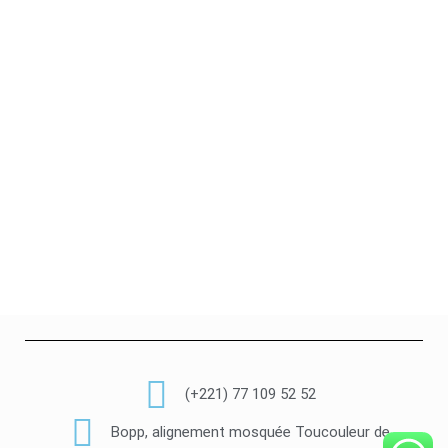
(+221) 77 109 52 52
Bopp, alignement mosquée Toucouleur de