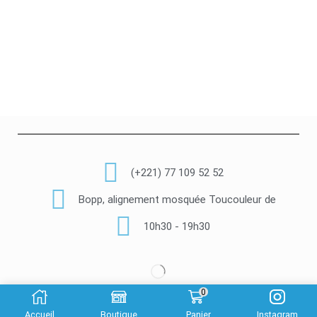
(+221) 77 109 52 52
Bopp, alignement mosquée Toucouleur de
10h30 - 19h30
0
© Copyright 2022 Luxury Cosmetik –
Made By Gaye-Tech
Accueil
Boutique
Panier
Instagram