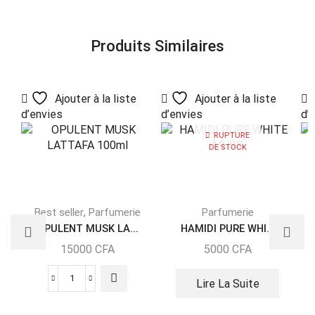
Produits Similaires
Ajouter à la liste
Ajouter à la liste
d’envies
d’envies
d’
RUPTURE
DE STOCK
,
Best seller
Parfumerie
Parfumerie
OPULENT MUSK LA...
HAMIDI PURE WHI...
15000
CFA
5000
CFA
Lire La Suite