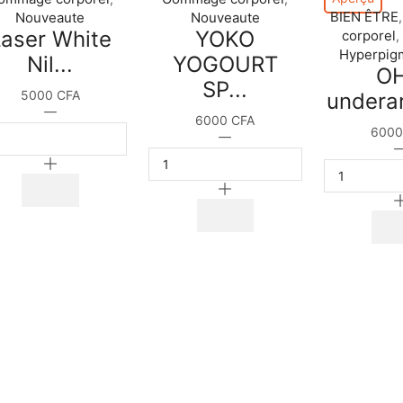
BIEN ÊTRE
Nouveaute
Nouveaute
Laser White
YOKO
corporel
,
Hyperpig
Nil...
YOGOURT
O
SP...
5000
CFA
underar
quantité
6000
CFA
de
600
quantité
Laser
de
White
YOKO
Nila
YOGOURT
Bleu
SPA
gommage
SALT
corps
Gommage
500g
corporel