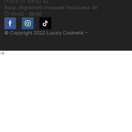
(+221) 77 109 52 52
Bopp, alignement mosquée Toucouleur de
10h30 - 19h30
Facebook
Instagram
Tik-
© Copyright 2022 Luxury Cosmetik –
Made By Gaye-Tec
tok