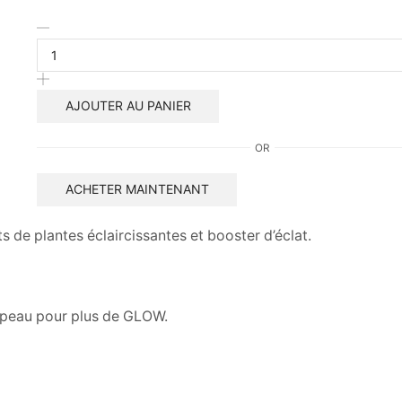
quantité
de
Gommage
au
TAMARIN
AJOUTER AU PANIER
12
Nangpaya
OR
ACHETER MAINTENANT
de plantes éclaircissantes et booster d’éclat.
a peau pour plus de GLOW.