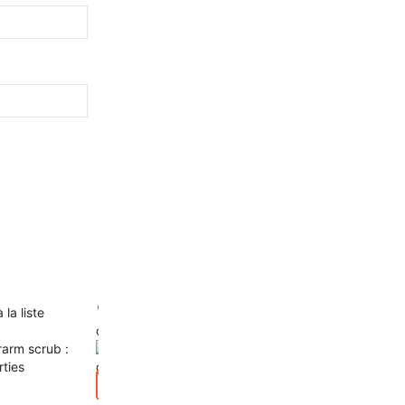
 la liste
Ajouter à la liste
Ajouter à la liste
d’envies
d’envies
Aperçu
Gommage corporel