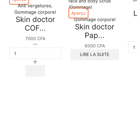
Anti vergetures
,
Gommage corporel
Aperçu
Skin doctor
Gommage corporel
Skin doctor
COF...
Pap...
7000
CFA
quantité
6000
CFA
de
LIRE LA SUITE
Skin
doctor
COFFEE
SCRUB
gommage
corps
et
visage
1000ml