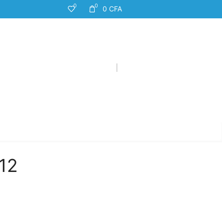
0
0
0
CFA
12