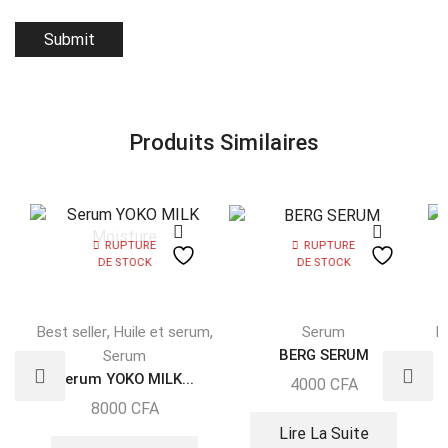
Produits Similaires
RUPTURE
RUPTURE
DE STOCK
DE STOCK
,
,
Best seller
Huile et serum
Serum
N
BERG SERUM
Serum
t
Serum YOKO MILK...
m
4000
CFA
8000
CFA
Lire La Suite