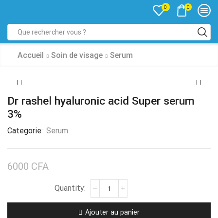
0
0
Accueil
Soin de visage
Serum
Dr rashel hyaluronic acid Super serum
3%
Categorie:
Serum
6000
CFA
Ajouter au panier