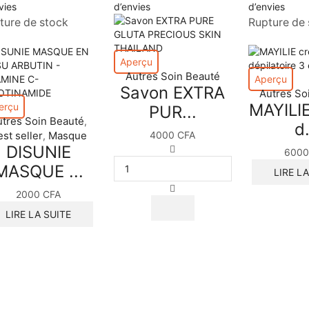
vies
d’envies
d’envies
ture de stock
Rupture de 
Aperçu
Autres Soin Beauté
Aperçu
Savon EXTRA
Autres So
MAYILI
erçu
PUR...
utres Soin Beauté
,
d.
st seller
Masque
4000
CFA
,
DISUNIE
600
MASQUE ...
LIRE L
2000
CFA
LIRE LA SUITE