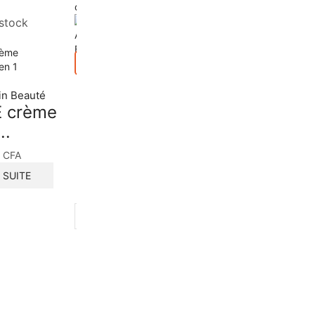
d’envies
d’envies
stock
Aperçu
Autres Soin Beauté
,
Soin anti
in Beauté
Hyperpigmentation
,
E crème
Soin du corps
..
Duo Anti
Aperçu
tâches...
Autres Soin Beaut
0
CFA
Phaenna –..
A SUITE
9000
CFA
9000
CFA