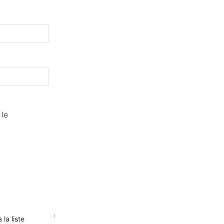
 le
 la liste
Ajouter à la liste
Ajouter à la liste