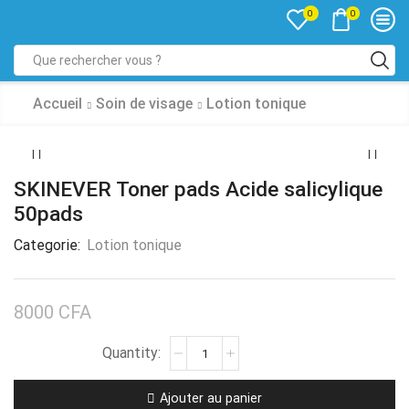
0
0
Accueil
Soin de visage
Lotion tonique
SKINEVER Toner pads Acide salicylique
50pads
Categorie:
Lotion tonique
8000
CFA
Ajouter au panier