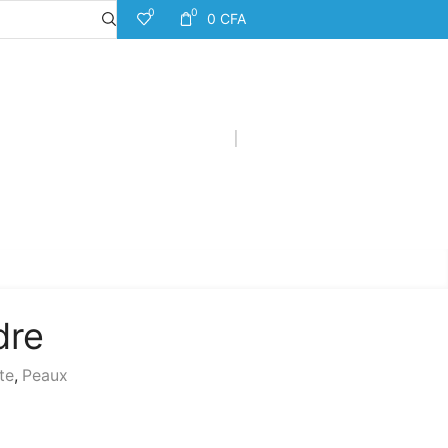
0
0
0
CFA
dre
te
,
Peaux