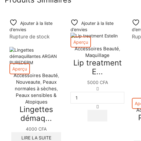
Ajouter à la liste
Ajouter à la liste
d’envies
d’envies
d’en
Rupture de stock
Rup
Aperçu
Accessoires Beauté
,
Maquillage
Lip treatment
Aperçu
E...
Accessoires Beauté
,
Nouveaute
Peaux
,
5000
CFA
normales à sèches
quantité
,
de
Peaux sensibles &
Lip
Atopiques
Ap
treatment
Lingettes
A
Estelin
démaq...
4000
CFA
LIRE LA SUITE