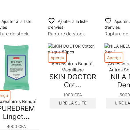
Ajouter à la liste
Ajouter à la liste
Ajouter à
vies
d’envies
d’envies
ture de stock
Rupture de stock
Rupture de 
Aperçu
Aperçu
Accessoires Beauté
Accessoir
,
Maquillage
Autres So
SKIN DOCTOR
NILA
Cot...
Dent
1000
CFA
500
erçu
ccessoires Beauté
LIRE LA SUITE
LIRE L
PUREDREM
Linget...
4000
CFA