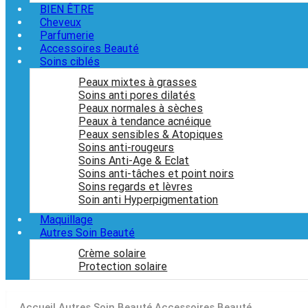
BIEN ÊTRE
Cheveux
Parfumerie
Accessoires Beauté
Soins ciblés
Peaux mixtes à grasses
Soins anti pores dilatés
Peaux normales à sèches
Peaux à tendance acnéique
Peaux sensibles & Atopiques
Soins anti-rougeurs
Soins Anti-Age & Eclat
Soins anti-tâches et point noirs
Soins regards et lèvres
Soin anti Hyperpigmentation
Maquillage
Autres Soin Beauté
Crème solaire
Protection solaire
Accueil
Autres Soin Beauté
Accessoires Beauté