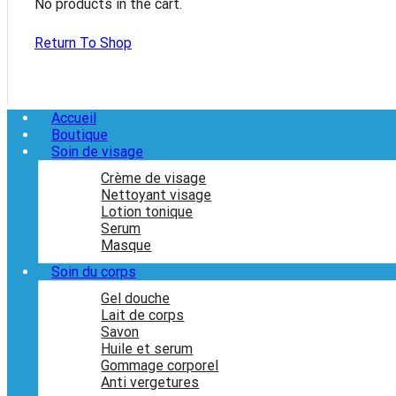
No products in the cart.
Return To Shop
Accueil
Boutique
Soin de visage
Crème de visage
Nettoyant visage
Lotion tonique
Serum
Masque
Soin du corps
Gel douche
Lait de corps
Savon
Huile et serum
Gommage corporel
Anti vergetures