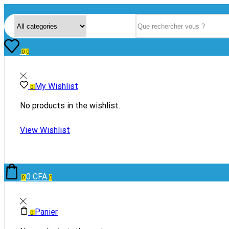
Search input
0
0
My Wishlist
0
No products in the wishlist.
View Wishlist
0
CFA
0
0
Panier
0