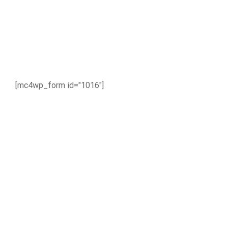
Newslatter
Cras duis praesent neque aliquet nisi aliquetacus eu sitarup.
[mc4wp_form id="1016"]